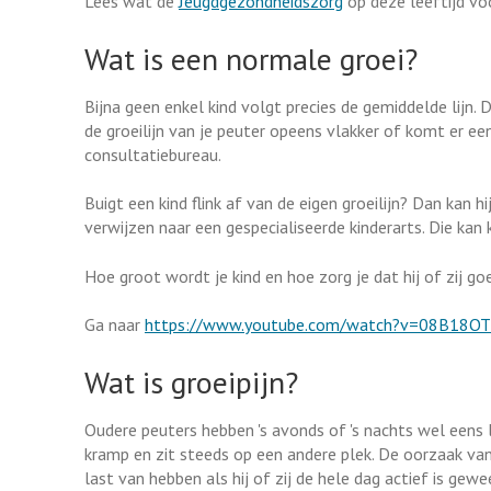
Lees wat de
Jeugdgezondheidszorg
op deze leeftijd vo
Wat is een normale groei?
Bijna geen enkel kind volgt precies de gemiddelde lijn. D
de groeilijn van je peuter opeens vlakker of komt er ee
consultatiebureau.
Buigt een kind flink af van de eigen groeilijn? Dan kan hi
verwijzen naar een gespecialiseerde kinderarts. Die kan k
Hoe groot wordt je kind en hoe zorg je dat hij of zij go
Ga naar
https://www.youtube.com/watch?v=08B18O
Wat is groeipijn?
Oudere peuters hebben 's avonds of 's nachts wel eens la
kramp en zit steeds op een andere plek. De oorzaak van g
last van hebben als hij of zij de hele dag actief is gewe