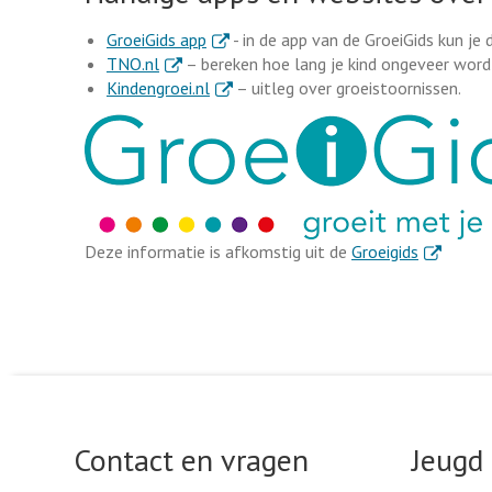
. Externe link
GroeiGids app
- in de app van de GroeiGids kun je 
. Externe link
TNO.nl
– bereken hoe lang je kind ongeveer word
. Externe link
Kindengroei.nl
– uitleg over groeistoornissen.
. Externe l
Deze informatie is afkomstig uit de
Groeigids
Contact en vragen
Jeugd