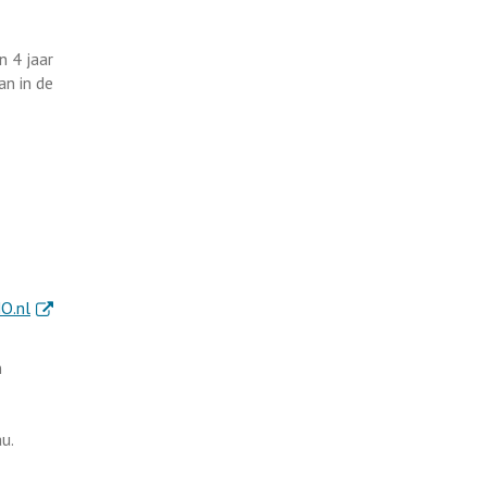
n 4 jaar
an in de
. Externe link
O.nl
n
u.