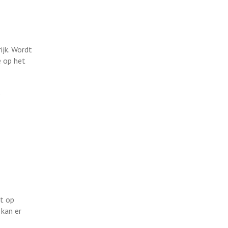
ijk. Wordt
e op het
e
kt op
 kan er