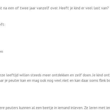
t na een of twee jaar vanzelf over. Heeft je kind er veel last van
eft:
en
eze leeftijd willen steeds meer ontdekken en zelf doen. Je kind on
 Maar je peuter kan en mag ook nog veel niet en kan daar soms flink 
ere peuters kunnen al een beetje in iemand inleven. Ze leren met i