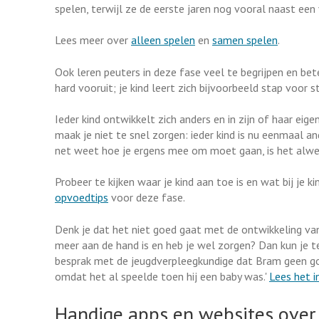
spelen, terwijl ze de eerste jaren nog vooral naast een 
Lees meer over
alleen spelen
en
samen spelen
.
Ook leren peuters in deze fase veel te begrijpen en bet
hard vooruit; je kind leert zich bijvoorbeeld stap voor 
Ieder kind ontwikkelt zich anders en in zijn of haar eig
maak je niet te snel zorgen: ieder kind is nu eenmaal a
net weet hoe je ergens mee om moet gaan, is het alwee
Probeer te kijken waar je kind aan toe is en wat bij je 
opvoedtips
voor deze fase.
Denk je dat het niet goed gaat met de ontwikkeling van 
meer aan de hand is en heb je wel zorgen? Dan kun je t
besprak met de jeugdverpleegkundige dat Bram geen goe
omdat het al speelde toen hij een baby was.'
Lees het i
Handige apps en websites over 