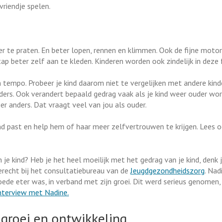
vriendje spelen.
er te praten. En beter lopen, rennen en klimmen. Ook de fijne motor
stap beter zelf aan te kleden. Kinderen worden ook zindelijk in deze 
en tempo. Probeer je kind daarom niet te vergelijken met andere kind
nders. Ook verandert bepaald gedrag vaak als je kind weer ouder word
r anders. Dat vraagt veel van jou als ouder.
kind past en help hem of haar meer zelfvertrouwen te krijgen. Lees 
je kind? Heb je het heel moeilijk met het gedrag van je kind, denk j
erecht bij het consultatiebureau van de
Jeugdgezondheidszorg
. Nadi
de eter was, in verband met zijn groei. Dit werd serieus genomen,
nterview met Nadine.
groei en ontwikkeling