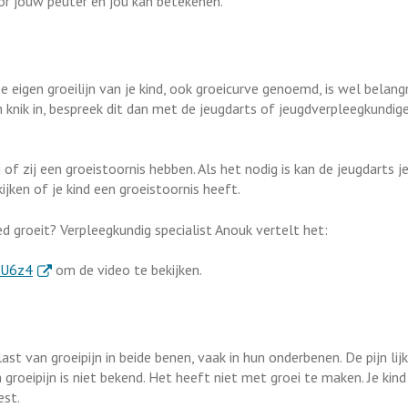
or jouw peuter en jou kan betekenen.
e eigen groeilijn van je kind, ook groeicurve genoemd, is wel belangr
n knik in, bespreek dit dan met de jeugdarts of jeugdverpleegkundig
j of zij een groeistoornis hebben. Als het nodig is kan de jeugdarts j
ijken of je kind een groeistoornis heeft.
ed groeit? Verpleegkundig specialist Anouk vertelt het:
. Externe link
TU6z4
om de video te bekijken.
st van groeipijn in beide benen, vaak in hun onderbenen. De pijn lij
roeipijn is niet bekend. Het heeft niet met groei te maken. Je kind
est.