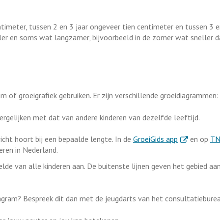
timeter, tussen 2 en 3 jaar ongeveer tien centimeter en tussen 3 e
ler en soms wat langzamer, bijvoorbeeld in de zomer wat sneller d
am of groeigrafiek gebruiken. Er zijn verschillende groeidiagrammen:
ergelijken met dat van andere kinderen van dezelfde leeftijd.
. Externe link
cht hoort bij een bepaalde lengte. In de
GroeiGids app
en op
TN
eren in Nederland.
lde van alle kinderen aan. De buitenste lijnen geven het gebied aa
diagram? Bespreek dit dan met de jeugdarts van het consultatieburea