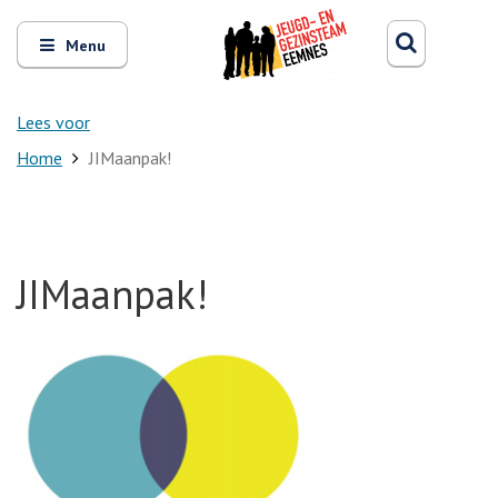
Zoeken
Open
Zoeke
Menu
en
sluit
het
Lees voor
Home
JIMaanpak!
JIMaanpak!