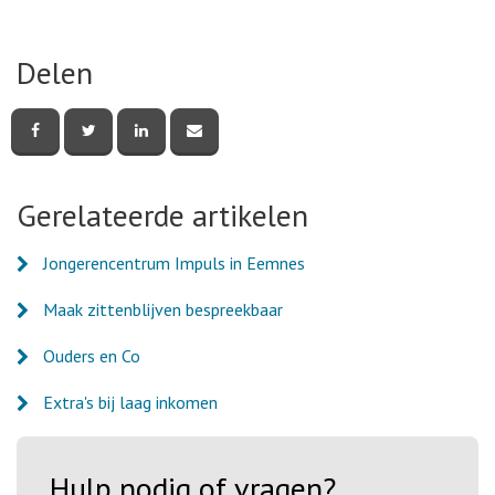
Delen
Deel
Deel
Deel
Deel
deze
deze
deze
deze
pagina
pagina
pagina
pagina
via
via
via
via
Facebook
Twitter
LinkedIn
e-
Gerelateerde artikelen
mail
Jongerencentrum Impuls in Eemnes
Maak zittenblijven bespreekbaar
Ouders en Co
Extra's bij laag inkomen
Hulp nodig of vragen?