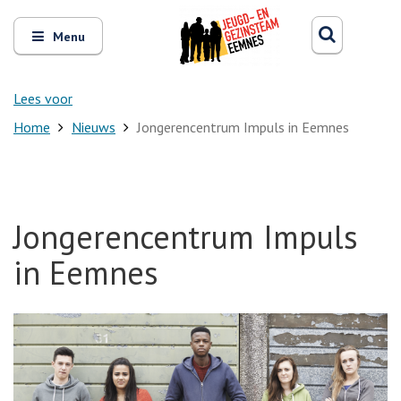
Zoeken
Open
Zoeke
Menu
en
sluit
het
Lees voor
Home
Nieuws
Jongerencentrum Impuls in Eemnes
Jongerencentrum Impuls
in Eemnes