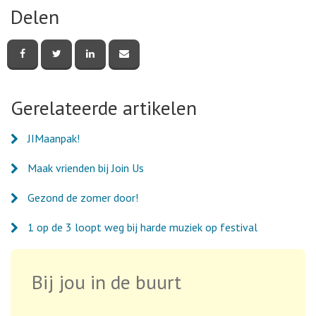
Delen
Deel
Deel
Deel
Deel
deze
deze
deze
deze
pagina
pagina
pagina
pagina
via
via
via
via
Facebook
Twitter
LinkedIn
e-
Gerelateerde artikelen
mail
JIMaanpak!
Maak vrienden bij Join Us
Gezond de zomer door!
1 op de 3 loopt weg bij harde muziek op festival
Bij jou in de buurt