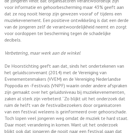
de jongeren vindt dat organisatoren verantwoordelijk zijn
voor informatie en gehoorbescherming maar 43% geeft aan
dat ze nog nooit hierop zijn gewezen vooraf of tijdens een
muziekevenement. Een positieve ontwikkeling is dat een derde
van de jongeren zelf de verantwoordelijkheid neemt en zorgt
voor oordoppen ter bescherming tegen de schadelijke
decibels.
Verbetering, maar werk aan de winkel
De Hoorstichting geeft aan dat, sinds het ondertekenen van
het geluidsconvenant (2014) met de Vereniging van
Evenementenmakers (VVEM) en de Vereniging Nederlandse
Poppodia en -Festivals (VNPF) waarin onder andere afspraken
zijn gemaakt over het geluidsniveau bij muziekevenementen,
zaken al sterk zijn verbeterd. “Zo blijkt uit het onderzoek dat
ruim de helft van de festivalbezoekers door organisatoren
van een festival weleens is geïnformeerd over gehoorschade.
Toch lopen veel jongeren weg omdat de muziek te hard staat.
Daar moet verandering in komen. Want uit het onderzoek
blijkt ook dat jongeren die nooit naar een festival gaan dat