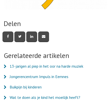
Delen
Deel
Deel
Deel
Deel
deze
deze
deze
deze
pagina
pagina
pagina
pagina
via
via
via
via
Facebook
Twitter
LinkedIn
e-
Gerelateerde artikelen
mail
13-jarigen al piep in het oor na harde muziek
Jongerencentrum Impuls in Eemnes
Buikpijn bij kinderen
Wat te doen als je kind het moeilijk heeft?