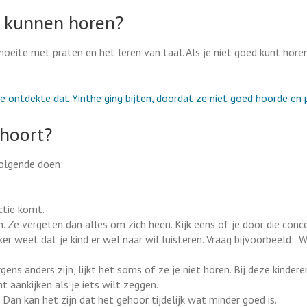
d kunnen horen?
oeite met praten en het leren van taal. Als je niet goed kunt hore
e ontdekte dat Yinthe ging bijten, doordat ze niet goed hoorde en p
 hoort?
volgende doen:
actie komt.
n. Ze vergeten dan alles om zich heen. Kijk eens of je door die conc
r weet dat je kind er wel naar wil luisteren. Vraag bijvoorbeeld: 'W
ns anders zijn, lijkt het soms of ze je niet horen. Bij deze kindere
 aankijken als je iets wilt zeggen.
 Dan kan het zijn dat het gehoor tijdelijk wat minder goed is.