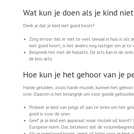
Wat kun je doen als je kind nie
Denk je dat je kind niet goed hoort?
Zorg ervoor dat er niet te veel lawaai in huis is als j
niet goed hoort, is het anders nog lastiger om je te 
Bespreek het met de huisarts. De arts kan in de oren 
de kno-arts.
Hoe kun je het gehoor van je 
Harde geluiden, zoals harde muziek, kunnen het gehoor v
over. Daarom is het belangrijk om voor goede gehoorb
Probeer je kind van jongs af aan te leren om het gel
goed is voor de oren.
Geef je je kind een apparaat waar muziek uit komt?
Europese norm. Dat betekent dat de volumebegrenzer
Als je speelgoed koopt, leent of krijgt voor je kind, 