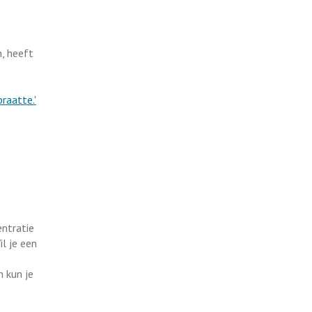
n, heeft
raatte.'
entratie
il je een
n kun je