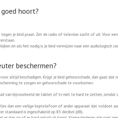
t goed hoort?
e tegen je kind praat. Zet de radio of televisie zacht of uit. Voor een
verstaan.
kijken en als het nodig is je kind verwijzen naar een audiologisch c
peuter beschermen?
oor altijd beschadigen. Krijgt je kind gehoorschade, dan gaat dat 
escherming te zorgen en gehoorschade te voorkomen:
uid van bijvoorbeeld de tablet of tv niet te hard te zetten, omdat d
 Kies dan een veilige koptelefoon of ander apparaat dat voldoet aa
 standaard is ingeschakeld op 85 decibel (dB).
let er dan op of er hard geluid uit komt. Kleine kinderen zijn snel g