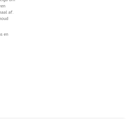
een
maal af.
 houd
ns en