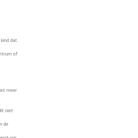
 kind dat
entrum of
niet meer
it niet
n de
eneigd om