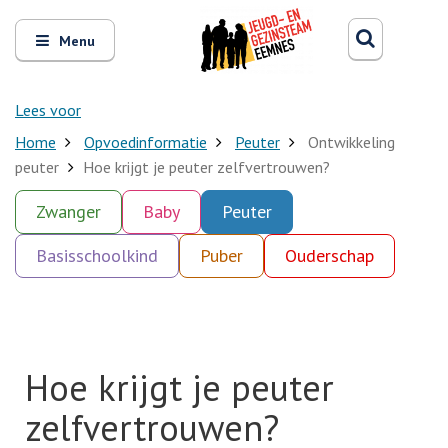
Zoeken
Open
Zoeke
Menu
en
sluit
het
Lees voor
Home
Opvoedinformatie
Peuter
Ontwikkeling
peuter
Hoe krijgt je peuter zelfvertrouwen?
Zwanger
Baby
Peuter
Basisschoolkind
Puber
Ouderschap
Hoe krijgt je peuter
zelfvertrouwen?