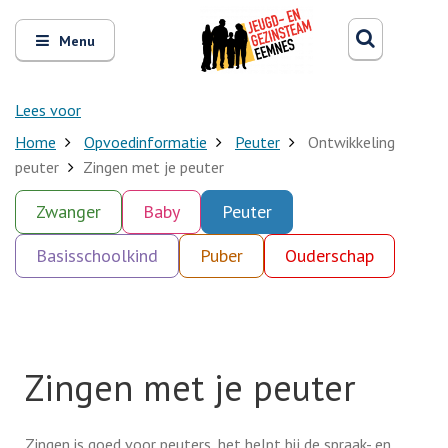
Zoeken
Open
Zoeke
Menu
en
sluit
het
Lees voor
Home
Opvoedinformatie
Peuter
Ontwikkeling
peuter
Zingen met je peuter
Zwanger
Baby
Peuter
Basisschoolkind
Puber
Ouderschap
Zingen met je peuter
Zingen is goed voor peuters, het helpt bij de spraak- en