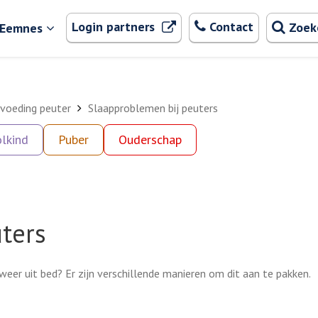
Zoeken
. Externe link
Login partners
Contact
Zoek
 Eemnes
voeding peuter
Slaapproblemen bij peuters
lkind
Puber
Ouderschap
ters
 weer uit bed? Er zijn verschillende manieren om dit aan te pakken.