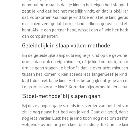
eenmaal normaal is dat je kind in het eigen bed slaapt. 
zegt je kind dat het het moeilijk vindt, en dat is oké.Ha
dat voorkomen. Ga naar je kind toe en stel je kind geru
misschien veel geduld om je kind telkens gerust te stelle
bent. Als je een partner hebt, wissel dan af wie het bedr
dan complimenten.
Geleidelijk in slaap vallen-methode
Bij de geleidelijke aanpak breng je je kind op de gewone
doe je dan ook na vijf minuten, of je kind nu rustig of onr
om te gaan slapen. Je belooft dat je over acht minuten
tussen het komen kijken steeds iets langer.Geef je kind
blijft dus niet bij je kind. Het is belangrijk dat je je 
te groot is voor je kind? Kom dan bijvoorbeeld eerst n
'Stoel-methode' bij slapen gaan
Bij deze aanpak ga je steeds iets verder van het bed van 
zit je nog naast het bed van je kind. Gaat dit goed, dan
nog iets verder. Lukt het je kind toch nog niet om zelf
volgende avond nog een keer.Uiteindelijk lukt het je kin