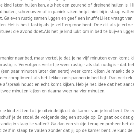
Je kind laten huilen kan, als het een zeurend of dreinend huilen is. 
rd huilen, schreeuwen of in paniek raken helpt niet bij in slaap valle
st. Ga even rustig samen liggen en geef een knuffel.Het vraagt van 
n. Het is best lastig als je zelf erg moe bent. Doe dit als je ertoe 
itueel die avond doet.Als het je kind lukt om in bed te blijven ligge
 manier naar bed, maar vertel je dat je na vijf minuten even komt ki
ustig is. Vervolgens vertel je weer rustig - als dat nodig is - dat het 
 (een paar minuten later dan eerst) weer komt kijken. Je maakt de 
 een compliment als het lekker ontspannen in bed ligt. Dan vertrek j
aan de afspraak houdt en echt komt kijken. Heb je het idee dat het aan
a twee minuten kijken en daarna weer na vier minuten.
je kind zitten tot je uiteindelijk uit de kamer van je kind bent.De 
 schuif je de stoel de volgende dag een stukje op. En gaat ook dat 
standig in slaap te vallen? Ga dan een stukje terug en probeer het d
d zelf in slaap te vallen zonder dat jij op de kamer bent. Je kunt de