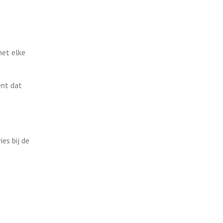
het elke
ent dat
es bij de