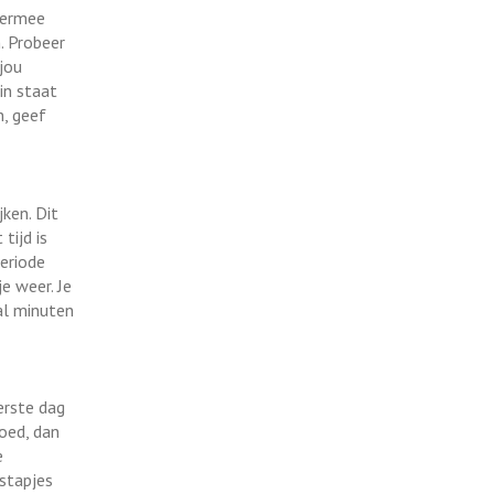
Hiermee
n. Probeer
jou
in staat
n, geef
jken. Dit
tijd is
periode
e weer. Je
tal minuten
eerste dag
goed, dan
e
 stapjes