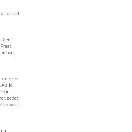
t of onrust
an.Geef
 Praat
gen bed,
voorlezen
.
Als je
rietig
mer, zodat
et moeilijk
 nu