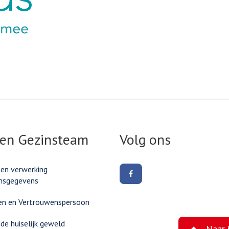
ink
 en Gezinsteam
Volg ons
 en verwerking
Volg
nsgegevens
ons
op
Facebook
en en Vertrouwenspersoon
e huiselijk geweld
Naar 