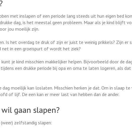
?
ben met inslapen of een periode lang steeds uit hun eigen bed kom
rukke dag, is het meestal geen probleem. Maar als je kind blijft v
or jou moeilijk zijn.
 Is het overdag te druk of zijn er juist te weinig prikkels? Zijn er
nd net in een groeispurt of wordt het ziek?
je kunt je kind misschien makkelijker helpen. Bijvoorbeeld door de d
tijdens een drukke periode bij opa en oma te laten logeren, als dat
e dag moeilijk kan loslaten. Misschien herken je dat. Om in slaap te
hoofd of lijf. De een kan er meer last van hebben dan de ander.
t wil gaan slapen?
 (weer) zelfstandig slapen: