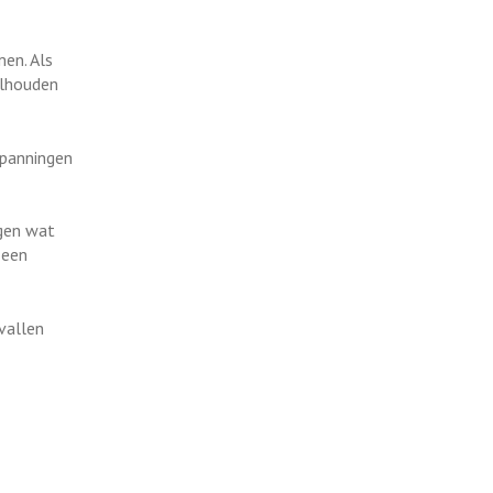
en. Als
olhouden
 spanningen
agen wat
 een
 vallen