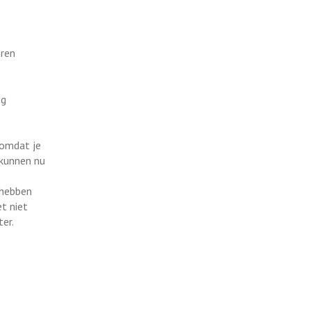
eren
eg
 omdat je
e kunnen nu
e hebben
et niet
er.