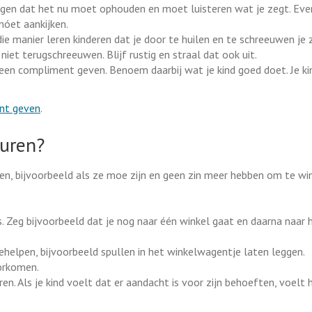
zeggen dat het nu moet ophouden en moet luisteren wat je zegt. Ev
móet aankijken.
 manier leren kinderen dat je door te huilen en te schreeuwen je zi
niet terugschreeuwen. Blijf rustig en straal dat ook uit.
et een compliment geven. Benoem daarbij wat je kind goed doet. Je ki
unt geven
.
euren?
, bijvoorbeeld als ze moe zijn en geen zin meer hebben om te win
s. Zeg bijvoorbeeld dat je nog naar één winkel gaat en daarna naar h
ehelpen, bijvoorbeeld spullen in het winkelwagentje laten leggen.
oorkomen.
n. Als je kind voelt dat er aandacht is voor zijn behoeften, voelt 