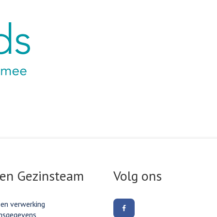
ink
 en Gezinsteam
Volg ons
 en verwerking
Volg
nsgegevens
ons