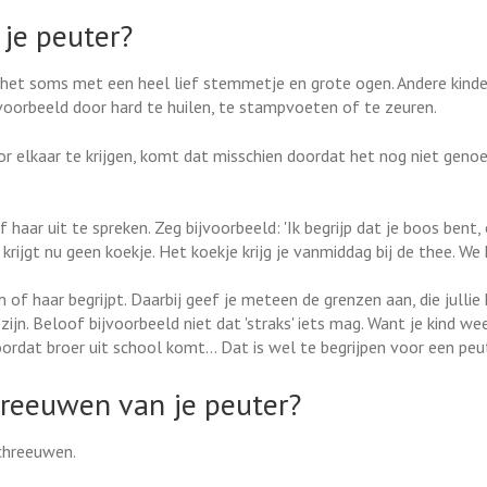
je peuter?
zij het soms met een heel lief stemmetje en grote ogen. Andere kind
jvoorbeeld door hard te huilen, te stampvoeten of te zeuren.
or elkaar te krijgen, komt dat misschien doordat het nog niet geno
haar uit te spreken. Zeg bijvoorbeeld: 'Ik begrijp dat je boos bent,
e krijgt nu geen koekje. Het koekje krijg je vanmiddag bij de thee. W
m of haar begrijpt. Daarbij geef je meteen de grenzen aan, die julli
zijn. Beloof bijvoorbeeld niet dat 'straks' iets mag. Want je kind we
rdat broer uit school komt... Dat is wel te begrijpen voor een peut
hreeuwen van je peuter?
schreeuwen.