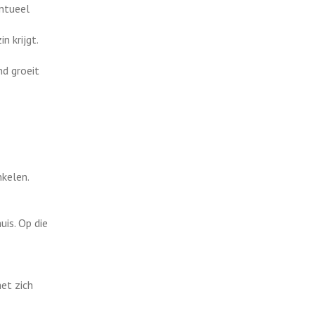
entueel
n krijgt.
nd groeit
kelen.
uis. Op die
het zich