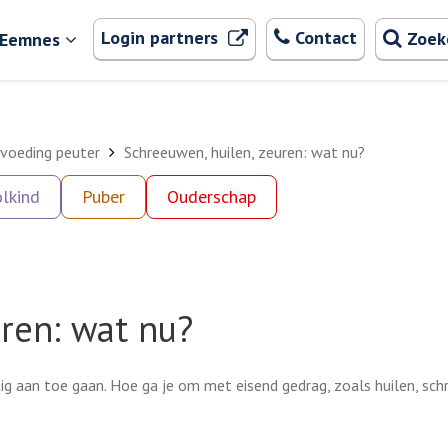
Zoeken
. Externe link
Login partners
Contact
Zoek
 Eemnes
voeding peuter
Schreeuwen, huilen, zeuren: wat nu?
lkind
Puber
Ouderschap
ren: wat nu?
ftig aan toe gaan. Hoe ga je om met eisend gedrag, zoals huilen, sc