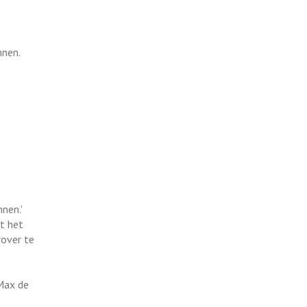
nnen.
nnen.'
at het
rover te
 Max de