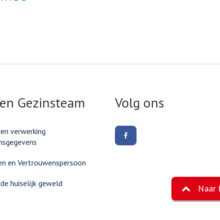
ink
 en Gezinsteam
Volg ons
 en verwerking
Volg
nsgegevens
ons
op
Facebook
en en Vertrouwenspersoon
e huiselijk geweld
Naar 