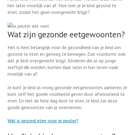
het later moeilijk van af. Hoe leer je je kind gezond te
eten, zodat het geen overgewicht krijgt?
Wat zijn gezonde eetgewoonten?
Het is heel belangrijk voor de gezondheid van je kind om
gezond te eten en genoeg te bewegen. Dat voorkomt ook
dat je kind overgewicht krijgt. Kinderen die al op jonge
leeftijd dik worden, komen daar later in hun leven vaak
moeilijk van af.
Je kunt je kind al vroeg gezonde eetgewoontes aanleren. Je
kunt zelf het goede voorbeeld geven door afwisselend te
eten. En niet de hele dag door te eten. Je kind zal deze
goede gewoonten van je overnemen.
Wat is gezond eten voor je peuter?