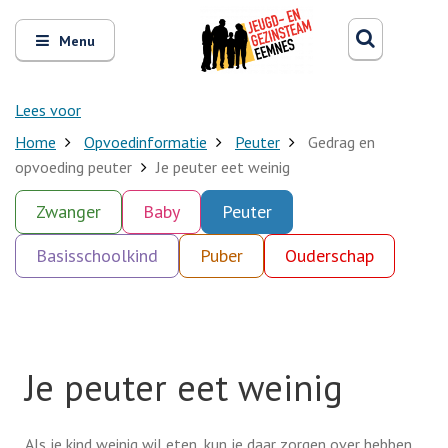
Zoeken
Open
Zoeke
Menu
en
sluit
het
Lees voor
Home
Opvoedinformatie
Peuter
Gedrag en
opvoeding peuter
Je peuter eet weinig
Zwanger
Baby
Peuter
Basisschoolkind
Puber
Ouderschap
Je peuter eet weinig
Als je kind weinig wil eten, kun je daar zorgen over hebben.