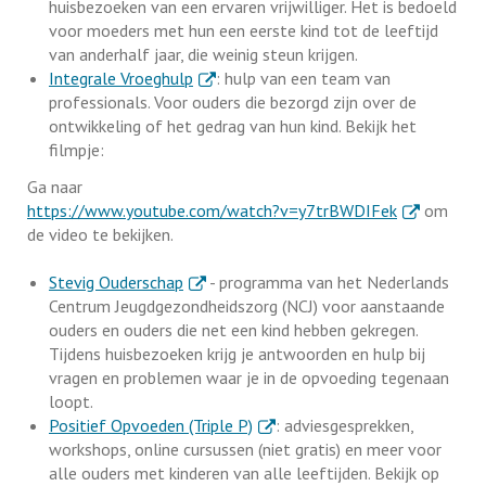
huisbezoeken van een ervaren vrijwilliger. Het is bedoeld
voor moeders met hun een eerste kind tot de leeftijd
van anderhalf jaar, die weinig steun krijgen.
. Externe link
Integrale Vroeghulp
: hulp van een team van
professionals. Voor ouders die bezorgd zijn over de
ontwikkeling of het gedrag van hun kind. Bekijk het
filmpje:
Ga naar
. Externe lin
https://www.youtube.com/watch?v=y7trBWDIFek
om
de video te bekijken.
. Externe link
Stevig Ouderschap
- programma van het Nederlands
Centrum Jeugdgezondheidszorg (NCJ) voor aanstaande
ouders en ouders die net een kind hebben gekregen.
Tijdens huisbezoeken krijg je antwoorden en hulp bij
vragen en problemen waar je in de opvoeding tegenaan
loopt.
. Externe link
Positief Opvoeden (Triple P)
: adviesgesprekken,
workshops, online cursussen (niet gratis) en meer voor
alle ouders met kinderen van alle leeftijden. Bekijk op