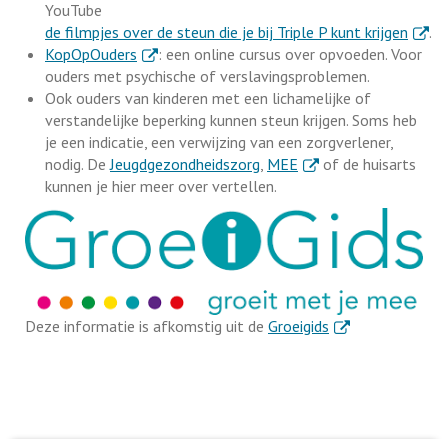
YouTube
. Exte
de filmpjes over de steun die je bij Triple P kunt krijgen
.
. Externe link
KopOpOuders
: een online cursus over opvoeden. Voor
ouders met psychische of verslavingsproblemen.
Ook ouders van kinderen met een lichamelijke of
verstandelijke beperking kunnen steun krijgen. Soms heb
je een indicatie, een verwijzing van een zorgverlener,
. Externe link
nodig. De
Jeugdgezondheidszorg
,
MEE
of de huisarts
kunnen je hier meer over vertellen.
. Externe link
Deze informatie is afkomstig uit de
Groeigids