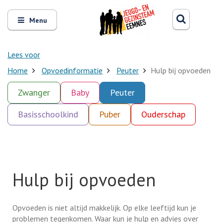
Zoeken
Open
Zoeke
Menu
en
sluit
het
Lees voor
Home
Opvoedinformatie
Peuter
Hulp bij opvoeden
Zwanger
Baby
Peuter
Basisschoolkind
Puber
Ouderschap
Hulp bij opvoeden
Opvoeden is niet altijd makkelijk. Op elke leeftijd kun je
problemen tegenkomen. Waar kun je hulp en advies over