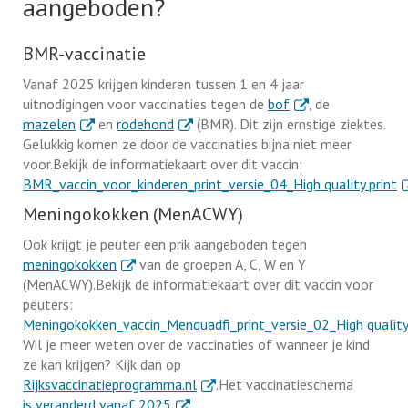
aangeboden?
BMR-vaccinatie
Vanaf 2025 krijgen kinderen tussen 1 en 4 jaar
. Externe link
uitnodigingen voor vaccinaties tegen de
bof
, de
. Externe link
. Externe link
mazelen
en
rodehond
(BMR). Dit zijn ernstige ziektes.
Gelukkig komen ze door de vaccinaties bijna niet meer
voor.Bekijk de informatiekaart over dit vaccin:
. 
BMR_vaccin_voor_kinderen_print_versie_04_High quality print
Meningokokken (MenACWY)
Ook krijgt je peuter een prik aangeboden tegen
. Externe link
meningokokken
van de groepen A, C, W en Y
(MenACWY).Bekijk de informatiekaart over dit vaccin voor
peuters:
Meningokokken_vaccin_Menquadfi_print_versie_02_High quality 
Wil je meer weten over de vaccinaties of wanneer je kind
ze kan krijgen? Kijk dan op
. Externe link
Rijksvaccinatieprogramma.nl
.Het vaccinatieschema
. Externe link
is veranderd vanaf 2025
.