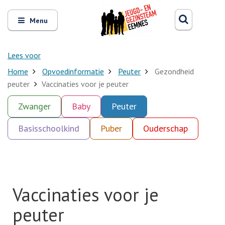
Zoeken
Open
Zoeke
Menu
en
sluit
het
Lees voor
Home
Opvoedinformatie
Peuter
Gezondheid
peuter
Vaccinaties voor je peuter
Zwanger
Baby
Peuter
Basisschoolkind
Puber
Ouderschap
Vaccinaties voor je
peuter