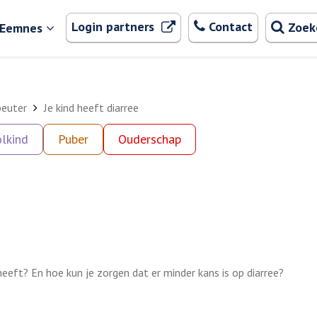
Zoeken
. Externe link
Login partners
Contact
Zoek
 Eemnes
peuter
Je kind heeft diarree
lkind
Puber
Ouderschap
 heeft? En hoe kun je zorgen dat er minder kans is op diarree?