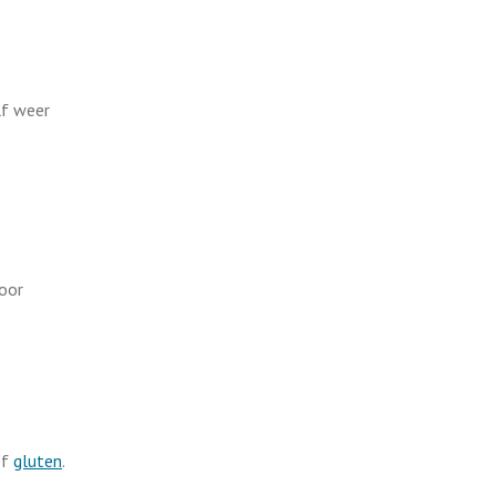
lf weer
door
f
gluten
.