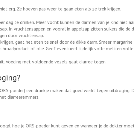
 niet erg. Ze hoeven pas weer te gaan eten als ze trek krijgen.
r per dag te drinken. Meer vocht kunnen de darmen van je kind niet aa
sap. In vruchtensappen en vooral in appelsap zitten suikers die de d
jgen door vruchtensap.
nkrijgen, gaat het eten te snel door de dikke darm. Smeer margarine
 braadproduct of olie. Geef eventueel tijdelijk volle melk en volle
it. Voeding met voldoende vezels gaat diarree tegen.
oging?
 (ORS-poeder) een drankje maken dat goed werkt tegen uitdroging. 
 met diarreeremmers.
droogd, hoe je ORS-poeder kunt geven en wanneer je de dokter moet 