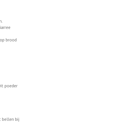
n.
iarree
 op brood
Dit poeder
bellen bij