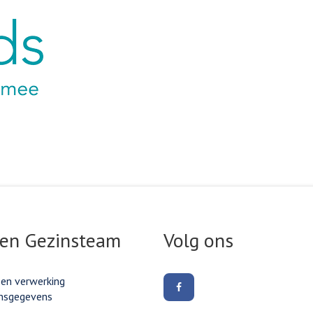
ink
 en Gezinsteam
Volg ons
 en verwerking
Volg
nsgegevens
ons
op