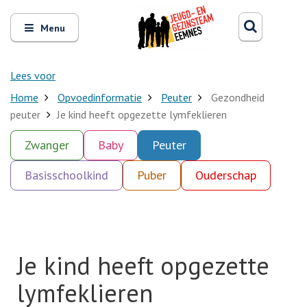
Zoeken
Open
Zoeke
Menu
en
sluit
het
Lees voor
Home
Opvoedinformatie
Peuter
Gezondheid
peuter
Je kind heeft opgezette lymfeklieren
Zwanger
Baby
Peuter
Basisschoolkind
Puber
Ouderschap
Je kind heeft opgezette
lymfeklieren