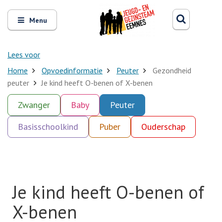
Zoeken
Open
Zoeke
Menu
en
sluit
het
Lees voor
Home
Opvoedinformatie
Peuter
Gezondheid
peuter
Je kind heeft O-benen of X-benen
Zwanger
Baby
Peuter
Basisschoolkind
Puber
Ouderschap
Je kind heeft O-benen of
X-benen