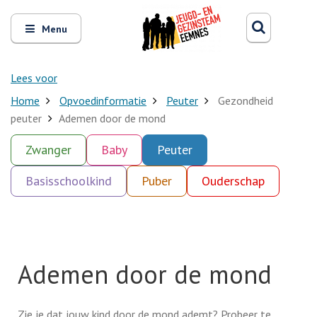
Zoeken
Open
Zoeke
Menu
en
sluit
het
Lees voor
Home
Opvoedinformatie
Peuter
Gezondheid
peuter
Ademen door de mond
Zwanger
Baby
Peuter
Basisschoolkind
Puber
Ouderschap
Ademen door de mond
Zie je dat jouw kind door de mond ademt? Probeer te