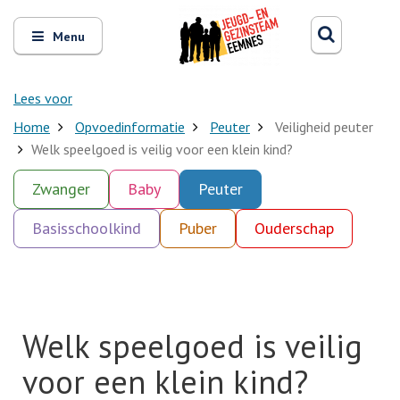
Zoeken
Open
Zoeke
Menu
en
sluit
het
Lees voor
Home
Opvoedinformatie
Peuter
Veiligheid peuter
Welk speelgoed is veilig voor een klein kind?
Zwanger
Baby
Peuter
Basisschoolkind
Puber
Ouderschap
Welk speelgoed is veilig
voor een klein kind?