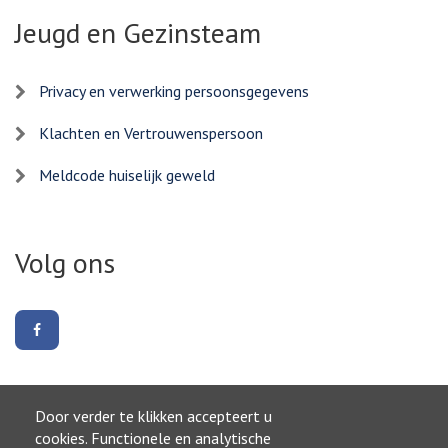
Jeugd en Gezinsteam
Privacy en verwerking persoonsgegevens
Klachten en Vertrouwenspersoon
Meldcode huiselijk geweld
Volg ons
Volg
ons
op
Facebook
Door verder te klikken accepteert u
Naar boven
cookies. Functionele en analytische