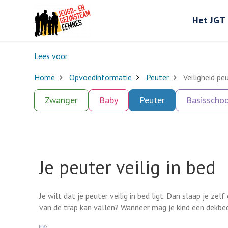
Het JGT
Lees voor
Home
Opvoedinformatie
Peuter
Veiligheid pe
Zwanger
Baby
Peuter
Basisschoo
Je peuter veilig in bed
Je wilt dat je peuter veilig in bed ligt. Dan slaap je ze
van de trap kan vallen? Wanneer mag je kind een dekbe