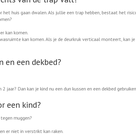
r het huis gaan dwalen. Als jullie een trap hebben, bestaat het risic
komen?
mer kan komen.
e wasruimte kan komen. Als je de deurkruk verticaal monteert, kan je
n en een dekbed?
dan 2 jaar? Dan kan je kind nu een dun kussen en een dekbed gebruiken
r een kind?
n tegen muggen?
n er niet in verstrikt kan raken.