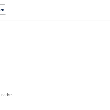
Zoeken naa
en
s nachts