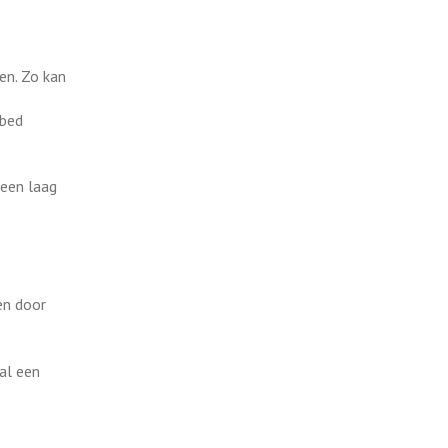
len. Zo kan
rbed
 een laag
en door
al een