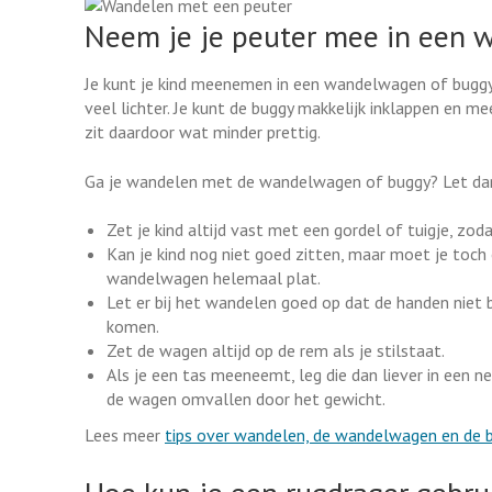
Neem je je peuter mee in een 
Je kunt je kind meenemen in een wandelwagen of buggy. 
veel lichter. Je kunt de buggy makkelijk inklappen en me
zit daardoor wat minder prettig.
Ga je wandelen met de wandelwagen of buggy? Let dan v
Zet je kind altijd vast met een gordel of tuigje, zoda
Kan je kind nog niet goed zitten, maar moet je toc
wandelwagen helemaal plat.
Let er bij het wandelen goed op dat de handen niet 
komen.
Zet de wagen altijd op de rem als je stilstaat.
Als je een tas meeneemt, leg die dan liever in een 
de wagen omvallen door het gewicht.
Lees meer
tips over wandelen, de wandelwagen en de 