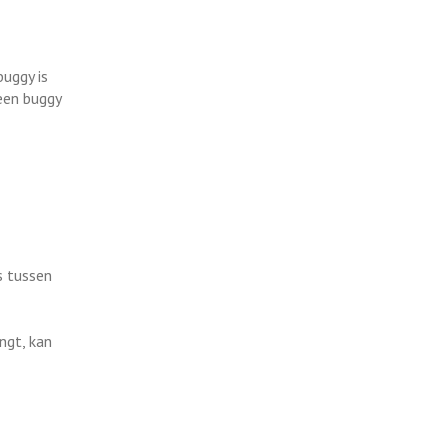
buggy is
 een buggy
s tussen
ngt, kan