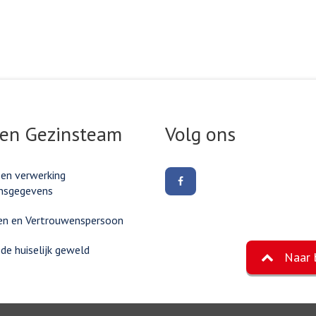
 en Gezinsteam
Volg ons
 en verwerking
Volg
nsgegevens
ons
op
Facebook
en en Vertrouwenspersoon
e huiselijk geweld
Naar 
©2026, Gemeente Eemnes