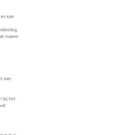
ten kan
wikkeling
raak maken
s aan.
n bij het
wat