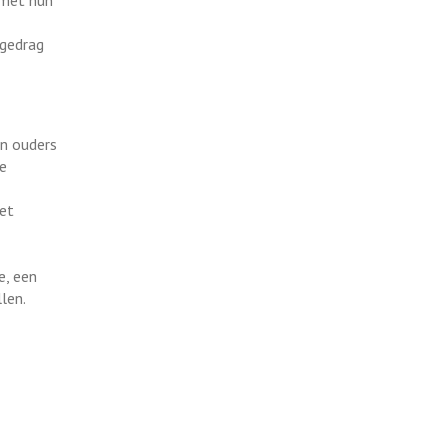
 met hun
 gedrag
n ouders
de
met
e, een
len.