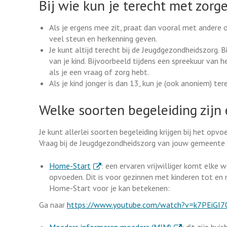
Bij wie kun je terecht met zor
Als je ergens mee zit, praat dan vooral met andere o
veel steun en herkenning geven.
Je kunt altijd terecht bij de Jeugdgezondheidszorg. 
van je kind. Bijvoorbeeld tijdens een spreekuur van
als je een vraag of zorg hebt.
Als je kind jonger is dan 13, kun je (ook anoniem) ter
Welke soorten begeleiding zijn 
Je kunt allerlei soorten begeleiding krijgen bij het op
Vraag bij de Jeugdgezondheidszorg van jouw gemeente wel
. Externe link
Home-Start
: een ervaren vrijwilliger komt elke w
opvoeden. Dit is voor gezinnen met kinderen tot en 
Home-Start voor je kan betekenen:
Ga naar
https://www.youtube.com/watch?v=k7PEiGI7
. Externe link