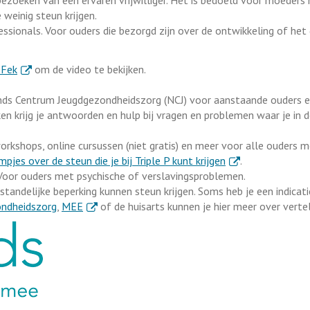
isbezoeken van een ervaren vrijwilliger. Het is bedoeld voor moeders
 weinig steun krijgen.
ssionals. Voor ouders die bezorgd zijn over de ontwikkeling of het
. Externe link
IFek
om de video te bekijken.
ds Centrum Jeugdgezondheidszorg (NCJ) voor aanstaande ouders e
en krijg je antwoorden en hulp bij vragen en problemen waar je in 
orkshops, online cursussen (niet gratis) en meer voor alle ouders 
. Externe link
lmpjes over de steun die je bij Triple P kunt krijgen
.
 Voor ouders met psychische of verslavingsproblemen.
tandelijke beperking kunnen steun krijgen. Soms heb je een indicati
. Externe link
ndheidszorg
,
MEE
of de huisarts kunnen je hier meer over vertel
ink