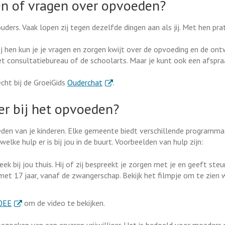
gen of vragen over opvoeden?
uders. Vaak lopen zij tegen dezelfde dingen aan als jij. Met hen pra
Bij hen kun je je vragen en zorgen kwijt over de opvoeding en de ont
 het consultatiebureau of de schoolarts. Maar je kunt ook een afsp
. Externe link
echt bij de GroeiGids
Ouderchat
.
er bij het opvoeden?
voeden van je kinderen. Elke gemeente biedt verschillende programma'
ke hulp er is bij jou in de buurt. Voorbeelden van hulp zijn:
eek bij jou thuis. Hij of zij bespreekt je zorgen met je en geeft steu
met 17 jaar, vanaf de zwangerschap. Bekijk het filmpje om te zien 
. Externe link
0EE
om de video te bekijken.