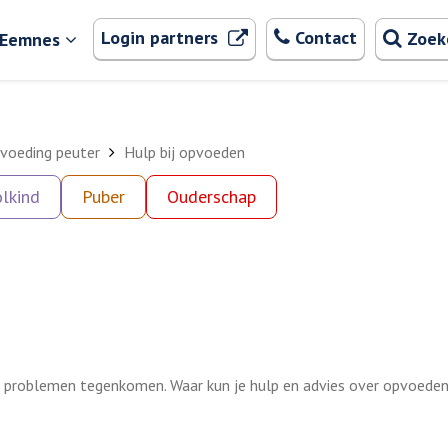
Zoeken
. Externe link
Login partners
Contact
Zoek
 Eemnes
voeding peuter
Hulp bij opvoeden
lkind
Puber
Ouderschap
 je problemen tegenkomen. Waar kun je hulp en advies over opvoeden