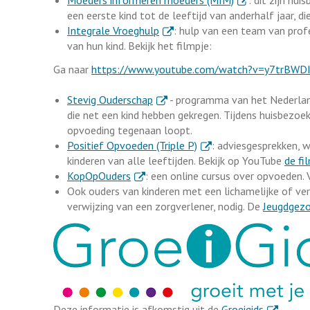
Moeders informeren moeders (MIM)
: dit zijn hu
een eerste kind tot de leeftijd van anderhalf jaar, die
. Externe link
Integrale Vroeghulp
: hulp van een team van profe
van hun kind. Bekijk het filmpje:
Ga naar
https://www.youtube.com/watch?v=y7trBWD
. Externe link
Stevig Ouderschap
- programma van het Nederlan
die net een kind hebben gekregen. Tijdens huisbezoek
opvoeding tegenaan loopt.
. Externe link
Positief Opvoeden (Triple P)
: adviesgesprekken, w
kinderen van alle leeftijden. Bekijk op YouTube
de fi
. Externe link
KopOpOuders
: een online cursus over opvoeden.
Ook ouders van kinderen met een lichamelijke of vers
verwijzing van een zorgverlener, nodig. De
Jeugdgezo
. Externe l
Deze informatie is afkomstig uit de
Groeigids