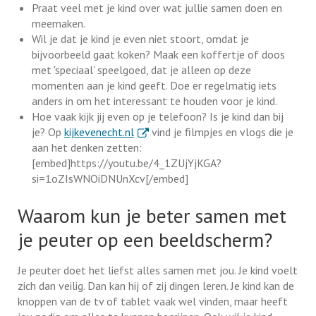
Praat veel met je kind over wat jullie samen doen en
meemaken.
Wil je dat je kind je even niet stoort, omdat je
bijvoorbeeld gaat koken? Maak een koffertje of doos
met 'speciaal' speelgoed, dat je alleen op deze
momenten aan je kind geeft. Doe er regelmatig iets
anders in om het interessant te houden voor je kind.
Hoe vaak kijk jij even op je telefoon? Is je kind dan bij
. Externe link
je? Op
kijkevenecht.nl
vind je filmpjes en vlogs die je
aan het denken zetten:
[embed]https://youtu.be/4_1ZUjYjKGA?
si=1oZIsWNOiDNUnXcv[/embed]
Waarom kun je beter samen met
je peuter op een beeldscherm?
Je peuter doet het liefst alles samen met jou. Je kind voelt
zich dan veilig. Dan kan hij of zij dingen leren. Je kind kan de
knoppen van de tv of tablet vaak wel vinden, maar heeft