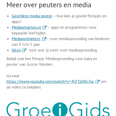
Meer over peuters en media
Geschikte media peuter
– hoe kies je goede filmpjes en
apps?
. Externe link
Mediasmarties.nl
– apps en programma's voor
bepaalde leeftijden
. Externe link
Mediawijsheid.nl
– over mediaopvoeding van kinderen
van 0 t/m 5 jaar
. Externe link
NJi.nl
- test wat jij weet over mediaopvoeding
Bekijk ook het filmpje 'Mediaopvoeding voor baby en
peuter' van Groter Worden:
Ga naar
. Externe lin
https://www.youtube.com/watch?v=4l3Tz0Rn7qc
om
de video te bekijken.