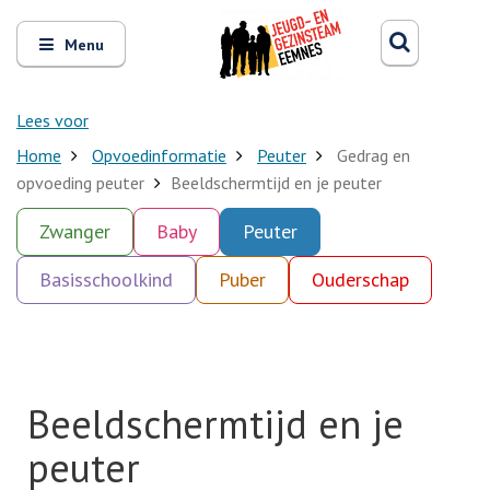
Zoeken
Open
Zoeke
Menu
en
sluit
het
Lees voor
Home
Opvoedinformatie
Peuter
Gedrag en
opvoeding peuter
Beeldschermtijd en je peuter
Zwanger
Baby
Peuter
Basisschoolkind
Puber
Ouderschap
Beeldschermtijd en je
peuter