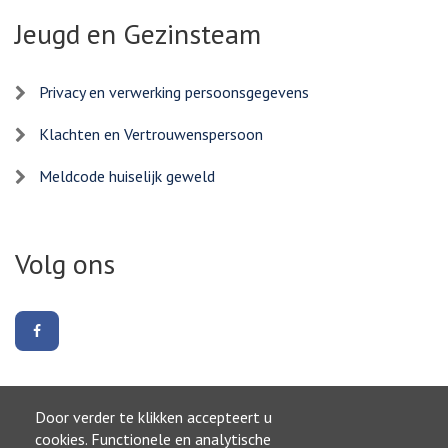
Jeugd en Gezinsteam
Privacy en verwerking persoonsgegevens
Klachten en Vertrouwenspersoon
Meldcode huiselijk geweld
Volg ons
Volg
ons
op
Facebook
Door verder te klikken accepteert u
Naar boven
cookies. Functionele en analytische