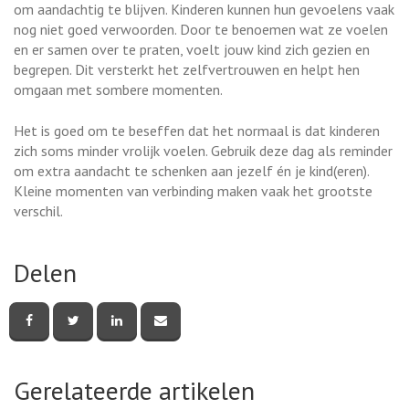
om aandachtig te blijven. Kinderen kunnen hun gevoelens vaak
nog niet goed verwoorden. Door te benoemen wat ze voelen
en er samen over te praten, voelt jouw kind zich gezien en
begrepen. Dit versterkt het zelfvertrouwen en helpt hen
omgaan met sombere momenten.
Het is goed om te beseffen dat het normaal is dat kinderen
zich soms minder vrolijk voelen. Gebruik deze dag als reminder
om extra aandacht te schenken aan jezelf én je kind(eren).
Kleine momenten van verbinding maken vaak het grootste
verschil.
Delen
Deel
Deel
Deel
Deel
deze
deze
deze
deze
pagina
pagina
pagina
pagina
via
via
via
via
Facebook
Twitter
LinkedIn
e-
Gerelateerde artikelen
mail