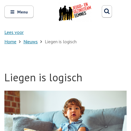
Zoeken
Open
Zoeke
Menu
en
sluit
het
Lees voor
Home
Nieuws
Liegen is logisch
Liegen is logisch