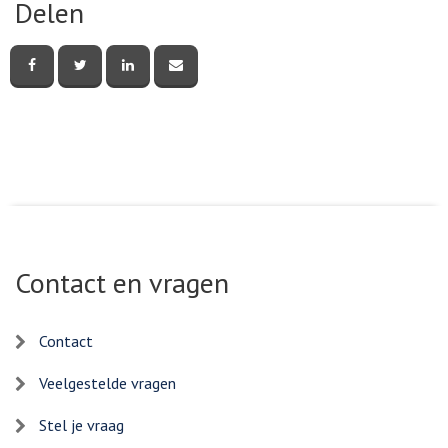
Delen
Deel
Deel
Deel
Deel
deze
deze
deze
deze
pagina
pagina
pagina
pagina
via
via
via
via
Facebook
Twitter
LinkedIn
e-
mail
Contact en vragen
Contact
Veelgestelde vragen
Stel je vraag