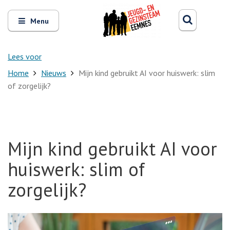
Zoeken
Open
Zoeke
Menu
en
sluit
het
Lees voor
Home
Nieuws
Mijn kind gebruikt AI voor huiswerk: slim
of zorgelijk?
Mijn kind gebruikt AI voor
huiswerk: slim of
zorgelijk?