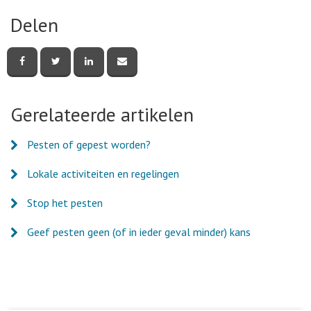
Delen
Deel
Deel
Deel
Deel
deze
deze
deze
deze
pagina
pagina
pagina
pagina
via
via
via
via
Facebook
Twitter
LinkedIn
e-
Gerelateerde artikelen
mail
Pesten of gepest worden?
Lokale activiteiten en regelingen
Stop het pesten
Geef pesten geen (of in ieder geval minder) kans