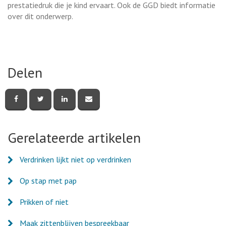
prestatiedruk die je kind ervaart. Ook de GGD biedt informatie
over dit onderwerp.
Delen
Deel
Deel
Deel
Deel
deze
deze
deze
deze
pagina
pagina
pagina
pagina
via
via
via
via
Facebook
Twitter
LinkedIn
e-
Gerelateerde artikelen
mail
Verdrinken lijkt niet op verdrinken
Op stap met pap
Prikken of niet
Maak zittenblijven bespreekbaar