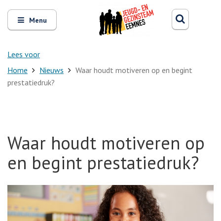
Zoeken
Open
Zoeke
Menu
en
sluit
het
Lees voor
Home
Nieuws
Waar houdt motiveren op en begint
prestatiedruk?
Waar houdt motiveren op
en begint prestatiedruk?