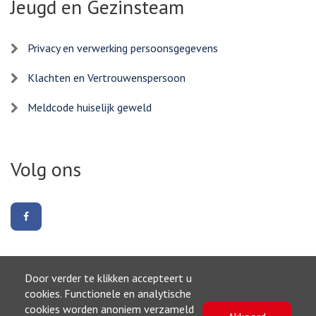
Jeugd en Gezinsteam
Privacy en verwerking persoonsgegevens
Klachten en Vertrouwenspersoon
Meldcode huiselijk geweld
Volg ons
Volg
ons
op
Facebook
Door verder te klikken accepteert u
Naar boven
cookies. Functionele en analytische
cookies worden anoniem verzameld