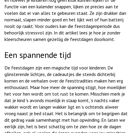
en hoewel je kinderen nog geen klok kunnen kijken of de
functie van een kalender snappen, lijken ze precies aan te
voelen dat er van alles te gebeuren staat. Ze zijn drukker dan
normaal, slapen minder goed en het lijkt wel of hun batterij
nooit op raakt. Voor ouders kan die feestdagenperiode dus
behoorlijk stressvol zijn. In dit artikel lees je hoe je zonder
kleerscheuren samen gezellig de feestdagen doorkomt.
Een spannende tijd
De feestdagen zijn een magische tijd voor kinderen. De
glinsterende lichtjes, de cadeautjes die steeds dichterbij
komen en de verhalen over de feesttradities maken hen erg
enthousiast. Maar hoe meer de spanning stijgt, hoe moeilijker
het voor hen wordt om tot rust te komen. Misschien merk je
dat je kind 's avonds moeilijk in slaap komt, ‘s nachts vaker
wakker wordt en langer wakker ligt en ’s ochtends alweer
vroeg naast je bed staat. Het is belangrijk om te begrijpen dat
dit gedrag vaak samenhangt met hun opwinding. En laten we
eerlijk zijn, het is best schattig om te zien hoe ze de dagen