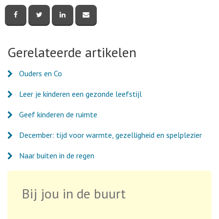
Deel
Deel
Deel
Deel
deze
deze
deze
deze
pagina
pagina
pagina
pagina
via
via
via
via
Facebook
Twitter
LinkedIn
e-
Gerelateerde artikelen
mail
Ouders en Co
Leer je kinderen een gezonde leefstijl
Geef kinderen de ruimte
December: tijd voor warmte, gezelligheid en spelplezier
Naar buiten in de regen
Bij jou in de buurt