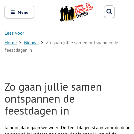
Zoeken
Open
Zoeke
Menu
en
sluit
het
Lees voor
Home
Nieuws
Zo gaan jullie samen ontspannen de
feestdagen in
Zo gaan jullie samen
ontspannen de
feestdagen in
Ja hoor, daar gaan we weer! De feestdagen staan voor de deur