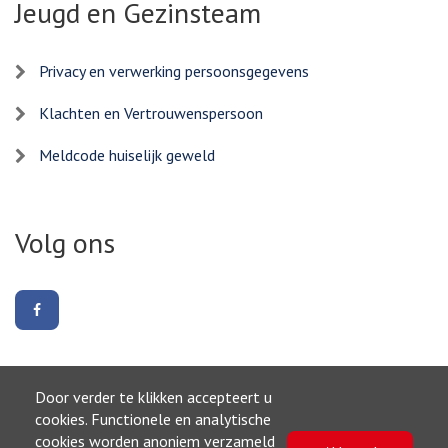
Jeugd en Gezinsteam
Privacy en verwerking persoonsgegevens
Klachten en Vertrouwenspersoon
Meldcode huiselijk geweld
Volg ons
Volg
ons
op
Facebook
Door verder te klikken accepteert u
Naar boven
cookies. Functionele en analytische
cookies worden anoniem verzameld