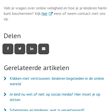
Heb je vragen over online veiligheid en hoe je je kinderen hierin
. Externe link
kunt beschermen? Kijk
hier
eens of neem contact met ons
op.
Delen
Deel
Deel
Deel
Deel
deze
deze
deze
deze
pagina
pagina
pagina
pagina
via
via
via
via
Facebook
Twitter
LinkedIn
e-
Gerelateerde artikelen
mail
Klikken met vertrouwen: kinderen begeleiden in de online
wereld
Je kind nu wel of niet op social media? Hier moet je op
letten
Schermpjes en kinderen: wat is verantwoord?