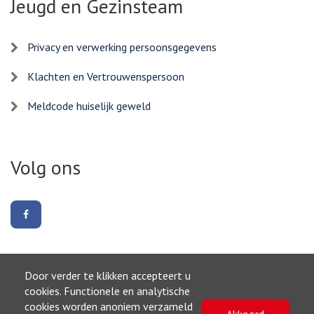
Jeugd en Gezinsteam
Privacy en verwerking persoonsgegevens
Klachten en Vertrouwenspersoon
Meldcode huiselijk geweld
Volg ons
Volg
ons
op
Facebook
Door verder te klikken accepteert u
Naar boven
cookies. Functionele en analytische
cookies worden anoniem verzameld
Akkoord