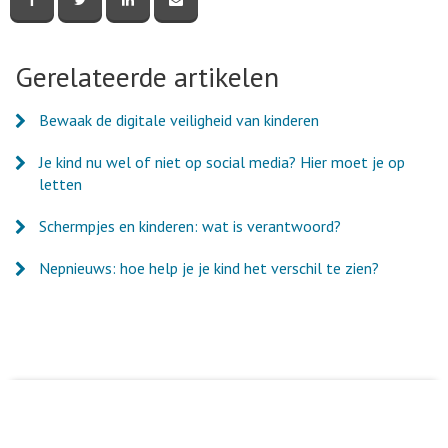
deze
deze
deze
deze
pagina
pagina
pagina
pagina
via
via
via
via
Facebook
Twitter
LinkedIn
e-
Gerelateerde artikelen
mail
Bewaak de digitale veiligheid van kinderen
Je kind nu wel of niet op social media? Hier moet je op
letten
Schermpjes en kinderen: wat is verantwoord?
Nepnieuws: hoe help je je kind het verschil te zien?