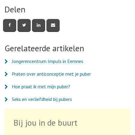
Delen
Deel
Deel
Deel
Deel
deze
deze
deze
deze
pagina
pagina
pagina
pagina
via
via
via
via
Facebook
Twitter
LinkedIn
e-
Gerelateerde artikelen
mail
Jongerencentrum Impuls in Eemnes
Praten over anticonceptie met je puber
Hoe praat ik met mijn puber?
Seks en verliefdheid bij pubers
Bij jou in de buurt