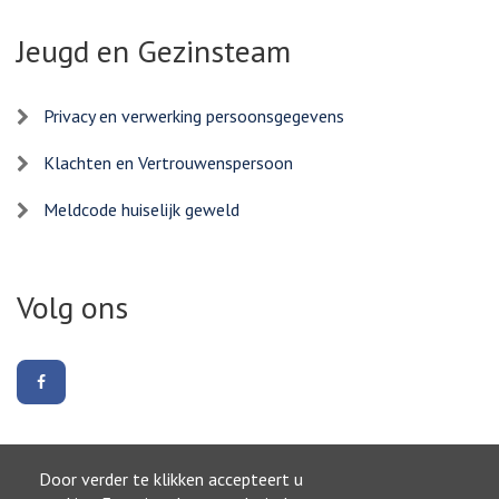
Jeugd en Gezinsteam
Privacy en verwerking persoonsgegevens
Klachten en Vertrouwenspersoon
Meldcode huiselijk geweld
Volg ons
Volg
ons
op
Facebook
Door verder te klikken accepteert u