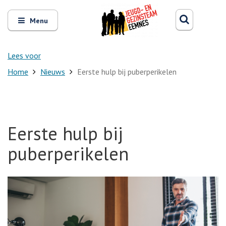
Zoeken
Open
Zoeke
Menu
en
sluit
het
Lees voor
Home
Nieuws
Eerste hulp bij puberperikelen
Eerste hulp bij
puberperikelen