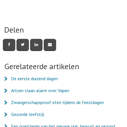
Delen
Deel
Deel
Deel
Deel
deze
deze
deze
deze
pagina
pagina
pagina
pagina
via
via
via
via
Facebook
Twitter
LinkedIn
e-
Gerelateerde artikelen
mail
De eerste duizend dagen
Artsen slaan alarm over Vapen
Zwangerschapsproof eten tijdens de feestdagen
Gezonde leefstijl
Een goed begin van het nieuwe jaar: bewust en gezond