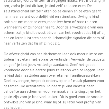
zelfstandig wordt en zelf afwegingen maakt. Het is belangrijk
om, zodra je kind dit kan, je kind zelf te laten eten. De
zelfstandigheid om zelf eten op te dienen en te eten geeft
hen meer verantwoordelijkheid en stimulans. Dwing je kind
ook niet om meer te eten, maar leer hem of haar te eten
wanneer hij of zij honger heeft. Door de afwezigheid van een
scherm zal je kind bewust blijven van het voedsel dat hij of zij
eet en leren luisteren naar de lichamelijke signalen die hem of
haar vertellen dat hij of zij vol zit.
De afwezigheid van beeldschermen laat ook meer ruimte om
tijdens het eten met elkaar te verbinden. Verwijder de gadgets
en geef je kind jouw volledige aandacht. Geef het goede
voorbeeld door als eerste jouw telefoon weg te leggen. Leer
je kind dat maaltijden gaan over eten en familiegesprekken.
Deel ervaringen, bespreek onderwerpen of maak plannen voor
gezamenlijke activiteiten. Zo heeft je kind vanzelf geen
behoefte aan schermen voor vermaak en afleiding. Jij en het
gezin zijn voor je kind veel leuker! Dit is goed voor de sociale
ontwikkeling van je kind, waar hij of zij later veel profijt van
zal hebben.