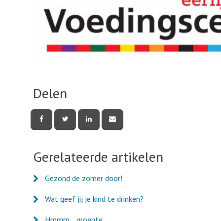
Delen
Deel
Deel
Deel
Deel
deze
deze
deze
deze
pagina
pagina
pagina
pagina
via
via
via
via
Facebook
Twitter
LinkedIn
e-
Gerelateerde artikelen
mail
Gezond de zomer door!
Wat geef jij je kind te drinken?
Hmmm... groente.