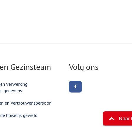
 en Gezinsteam
Volg ons
 en verwerking
Volg
nsgegevens
ons
op
Facebook
en en Vertrouwenspersoon
e huiselijk geweld
Naar 