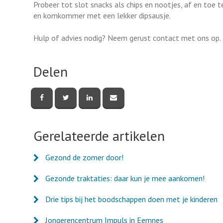
Probeer tot slot snacks als chips en nootjes, af en toe 
en komkommer met een lekker dipsausje.
Hulp of advies nodig? Neem gerust contact met ons op.
Delen
Deel
Deel
Deel
Deel
deze
deze
deze
deze
pagina
pagina
pagina
pagina
via
via
via
via
Facebook
Twitter
LinkedIn
e-
Gerelateerde artikelen
mail
Gezond de zomer door!
Gezonde traktaties: daar kun je mee aankomen!
Drie tips bij het boodschappen doen met je kinderen
Jongerencentrum Impuls in Eemnes