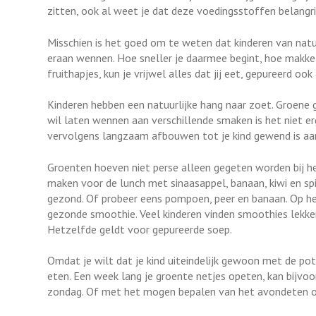
zitten, ook al weet je dat deze voedingsstoffen belangrij
Misschien is het goed om te weten dat kinderen van nat
eraan wennen. Hoe sneller je daarmee begint, hoe makkeli
fruithapjes, kun je vrijwel alles dat jij eet, gepureerd ook
Kinderen hebben een natuurlijke hang naar zoet. Groene g
wil laten wennen aan verschillende smaken is het niet erg
vervolgens langzaam afbouwen tot je kind gewend is aan
Groenten hoeven niet perse alleen gegeten worden bij h
maken voor de lunch met sinaasappel, banaan, kiwi en spi
gezond. Of probeer eens pompoen, peer en banaan. Op het
gezonde smoothie. Veel kinderen vinden smoothies lekke
Hetzelfde geldt voor gepureerde soep.
Omdat je wilt dat je kind uiteindelijk gewoon met de po
eten. Een week lang je groente netjes opeten, kan bijvo
zondag. Of met het mogen bepalen van het avondeten o