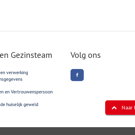
 en Gezinsteam
Volg ons
 en verwerking
Volg
nsgegevens
ons
op
Facebook
en en Vertrouwenspersoon
e huiselijk geweld
Naar 
©2026, Gemeente Eemnes