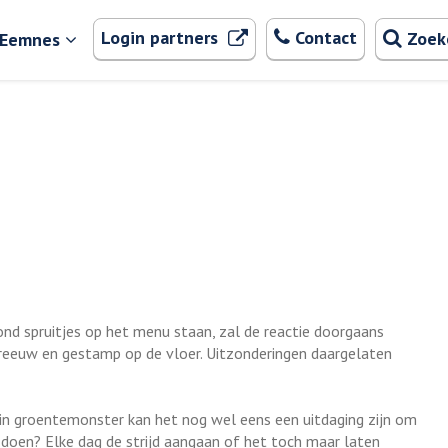
Zoeken
. Externe link
Login partners
Contact
Zoek
 Eemnes
ond spruitjes op het menu staan, zal de reactie doorgaans
hreeuw en gestamp op de vloer. Uitzonderingen daargelaten
ein groentemonster kan het nog wel eens een uitdaging zijn om
je doen? Elke dag de strijd aangaan of het toch maar laten