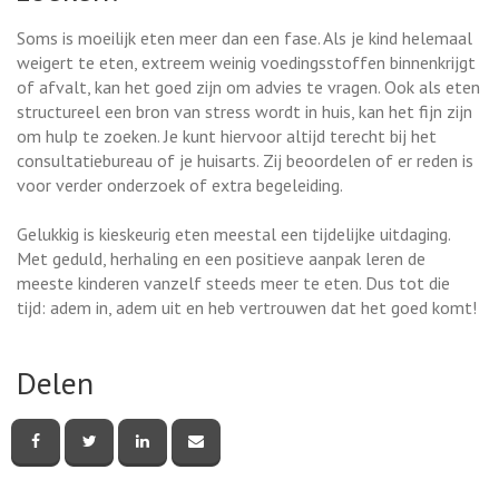
Soms is moeilijk eten meer dan een fase. Als je kind helemaal
weigert te eten, extreem weinig voedingsstoffen binnenkrijgt
of afvalt, kan het goed zijn om advies te vragen. Ook als eten
structureel een bron van stress wordt in huis, kan het fijn zijn
om hulp te zoeken. Je kunt hiervoor altijd terecht bij het
consultatiebureau of je huisarts. Zij beoordelen of er reden is
voor verder onderzoek of extra begeleiding.
Gelukkig is kieskeurig eten meestal een tijdelijke uitdaging.
Met geduld, herhaling en een positieve aanpak leren de
meeste kinderen vanzelf steeds meer te eten. Dus tot die
tijd: adem in, adem uit en heb vertrouwen dat het goed komt!
Delen
Deel
Deel
Deel
Deel
deze
deze
deze
deze
pagina
pagina
pagina
pagina
via
via
via
via