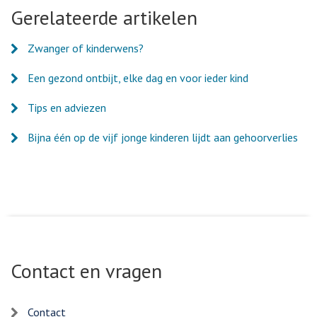
Facebook
Twitter
LinkedIn
e-
Gerelateerde artikelen
mail
Zwanger of kinderwens?
Een gezond ontbijt, elke dag en voor ieder kind
Tips en adviezen
Bijna één op de vijf jonge kinderen lijdt aan gehoorverlies
Contact en vragen
Contact