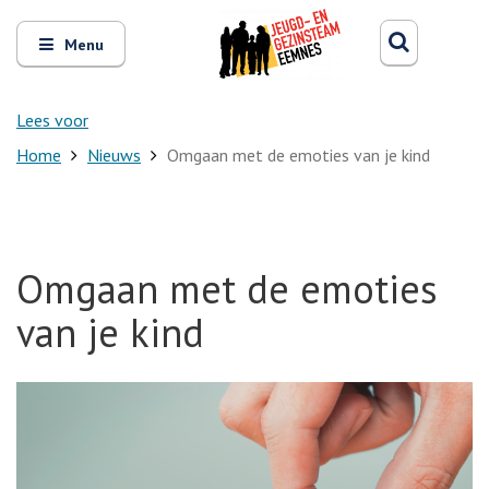
Zoeken
Open
Zoeke
Menu
en
sluit
het
Lees voor
Home
Nieuws
Omgaan met de emoties van je kind
Omgaan met de emoties
van je kind