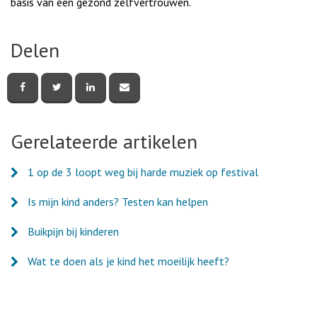
basis van een gezond zelfvertrouwen.
Delen
Deel
Deel
Deel
Deel
deze
deze
deze
deze
pagina
pagina
pagina
pagina
via
via
via
via
Facebook
Twitter
LinkedIn
e-
Gerelateerde artikelen
mail
1 op de 3 loopt weg bij harde muziek op festival
Is mijn kind anders? Testen kan helpen
Buikpijn bij kinderen
Wat te doen als je kind het moeilijk heeft?