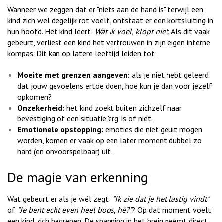
Wanneer we zeggen dat er "niets aan de hand is" terwijl een
kind zich wel degelijk rot voelt, ontstaat er een kortsluiting in
hun hoofd. Het kind leert:
Wat ik voel, klopt niet.
Als dit vaak
gebeurt, verliest een kind het vertrouwen in zijn eigen interne
kompas. Dit kan op latere leeftijd leiden tot:
Moeite met grenzen aangeven:
als je niet hebt geleerd
dat jouw gevoelens ertoe doen, hoe kun je dan voor jezelf
opkomen?
Onzekerheid:
het kind zoekt buiten zichzelf naar
bevestiging of een situatie 'erg' is of niet.
Emotionele opstopping:
emoties die niet geuit mogen
worden, komen er vaak op een later moment dubbel zo
hard (en onvoorspelbaar) uit.
De magie van erkenning
Wat gebeurt er als je wél zegt:
"Ik zie dat je het lastig vindt"
of
"Je bent echt even heel boos, hè?"
? Op dat moment voelt
een kind zich begrepen. De spanning in het brein neemt direct