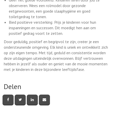
observeren. Wees een rolmodel door gezonde
eetgewoonten, een goede slaaphygiëne en goed
toiletgedrag te tonen.
Bied positieve versterking: Prijs je kinderen voor hun
inspanningen en successen. Dit moedigt hen aan om
positief gedrag voort te zetten.
Door geduldig, positief en begripvol te zijn, creëer je een
ondersteunende omgeving. Elk kind is uniek en ontwikkelt zich
op zijn eigen tempo. Met tijd, geduld en consistentie worden
deze uitdagingen uiteindelijk overwonnen. Blijf vertrouwen
hebben in jezelf als ouder en geniet van de mooie momenten
met je kinderen in deze bijzondere leeftijdsfase.
Delen
Deel
Deel
Deel
Deel
deze
deze
deze
deze
pagina
pagina
pagina
pagina
via
via
via
via