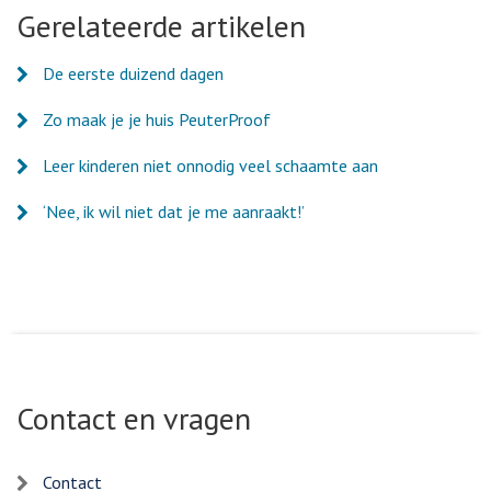
Facebook
Twitter
LinkedIn
e-
Gerelateerde artikelen
mail
De eerste duizend dagen
Zo maak je je huis PeuterProof
Leer kinderen niet onnodig veel schaamte aan
‘Nee, ik wil niet dat je me aanraakt!’
Contact en vragen
Contact