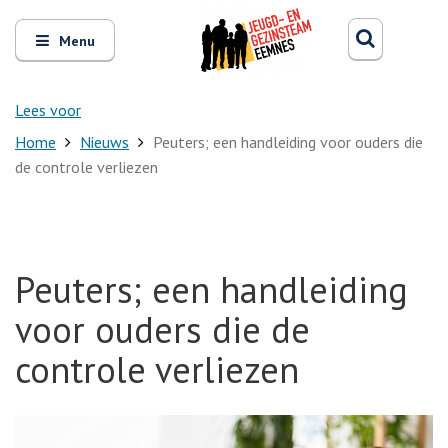
Zoeken
Open
Zoeke
Menu
en
sluit
het
Lees voor
Home
Nieuws
Peuters; een handleiding voor ouders die
de controle verliezen
Peuters; een handleiding
voor ouders die de
controle verliezen