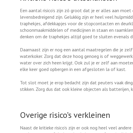
Een aantal risico’s zijn zó groot dat je er alles aan moet
levensbedreigend zijn. Gelukkig zijn er heel veel hulpmidd
traphekjes, afdekkapjes voor de stopcontacten en deurk
schoonmaakmiddelen of medicijnen in staan en raamklemmen
denken om de traphekjes altijd goed te sluiten evenals 
Daarnaast zijn er nog een aantal maatregelen die je zel
waterkoker. Zorg dat deze hoog genoeg is of weggewerkt z
water over zich heen krijgt. Ook zul je er zelf aan moet
elke keer goed opbergen in een afgesloten la of kast.
Tot slot moet je erop bedacht zijn dat peuters vaak din
stikken. Zorg dus dat ook kleine objecten als batterijen, 
Overige risico’s verkleinen
Naast de kritieke risico’s zijn er ook nog heel veel andere