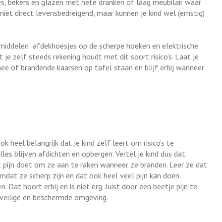
es, bekers en glazen met hete dranken of laag meubilair waar
 niet direct levensbedreigend, maar kunnen je kind wel (ernstig)
pmiddelen: afdekhoesjes op de scherpe hoeken en elektrische
t je zelf steeds rekening houdt met dit soort risico’s. Laat je
ee of brandende kaarsen op tafel staan en blijf erbij wanneer
ok heel belangrijk dat je kind zelf leert om risico’s te
lles blijven afdichten en opbergen. Vertel je kind dus dat
t pijn doet om ze aan te raken wanneer ze branden. Leer ze dat
dat ze scherp zijn en dat ook heel veel pijn kan doen.
. Dat hoort erbij en is niet erg. Juist door een beetje pijn te
en veilige en beschermde omgeving.