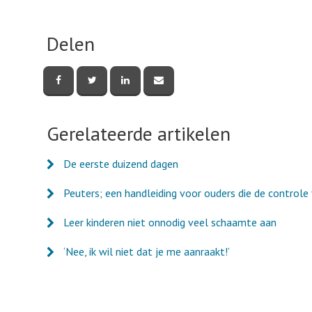
Delen
Deel
Deel
Deel
Deel
deze
deze
deze
deze
pagina
pagina
pagina
pagina
via
via
via
via
Facebook
Twitter
LinkedIn
e-
Gerelateerde artikelen
mail
De eerste duizend dagen
Peuters; een handleiding voor ouders die de controle 
Leer kinderen niet onnodig veel schaamte aan
‘Nee, ik wil niet dat je me aanraakt!’