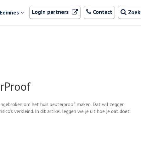
Zoeken
. Externe link
Login partners
Contact
Zoek
 Eemnes
erProof
 aangebroken om het huis peuterproof maken. Dat wil zeggen
isico’s verkleind. In dit artikel leggen we je uit hoe je dat doet.