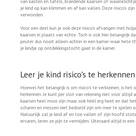
van kasten en tafels, brandende kaarsen of waxinelichtj
je kind op kan klimmen en af kan vallen. Deze risico’s zijn
verwonden.
Voor een deel kun je ook deze risico’s afvangen met hul
kaarsen in plaats van echte. Toch is ook hier belangrijk da
peuter dus nooit alleen achter in een kamer waar hete th
je kindje op ontdekkingstocht gaat in de kamer.
Leer je kind risico’s te herkennen
Hoewel het belangrijk is om risico’s te verkleinen, is het o
herkennen. Je kunt per slot van rekening niet voor altijd a
kaarsen heel mooi zijn maar ook héél erg heet en dat he
scharen en messen niet bedoeld zijn om mee te spelen om
Natuurlijk zal je kind af en toe vallen of zijn hoofd stoten
ervaren, leren ze pijn te vermijden. Uiteraard altijd in e