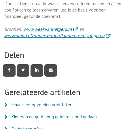
Door je tiener nu al bewuste keuzes te leren maken en af en
toe fouten te laten ervaren, leg je de basis voor een
financieel gezonde toekomst.
. Externe link
Bronnen:
www.weekvanhetgeld.nl
en
. Externe lin
www.nibud.nl/onderwerpen/kinderen-en-jongeren
Delen
Deel
Deel
Deel
Deel
deze
deze
deze
deze
pagina
pagina
pagina
pagina
via
via
via
via
Facebook
Twitter
LinkedIn
e-
Gerelateerde artikelen
mail
Financieel opvoeden voor later
Kinderen en geld: jong geleerd is oud gedaan
De baby belofte