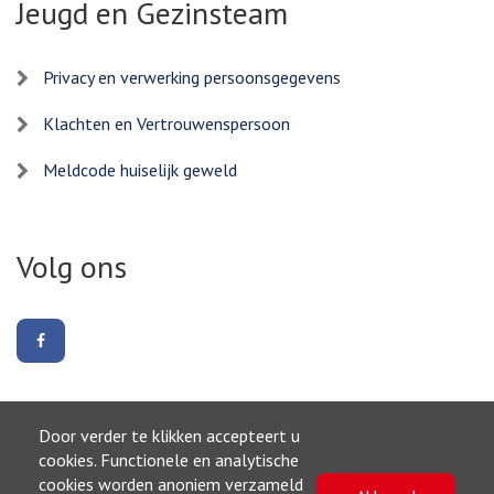
Jeugd en Gezinsteam
Privacy en verwerking persoonsgegevens
Klachten en Vertrouwenspersoon
Meldcode huiselijk geweld
Volg ons
Volg
ons
op
Facebook
Door verder te klikken accepteert u
Naar boven
cookies. Functionele en analytische
cookies worden anoniem verzameld